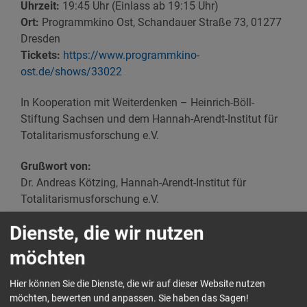
Uhrzeit:
19:45 Uhr (Einlass ab 19:15 Uhr)
Ort:
Programmkino Ost, Schandauer Straße 73, 01277
Dresden
Tickets:
https://www.programmkino-
ost.de/shows/33022
In Kooperation mit Weiterdenken – Heinrich-Böll-
Stiftung Sachsen und dem Hannah-Arendt-Institut für
Totalitarismusforschung e.V.
Grußwort von:
Dr. Andreas Kötzing, Hannah-Arendt-Institut für
Totalitarismusforschung e.V.
Dienste, die wir nutzen
anschließendes Filmgespräch mit:
Constanze Klaue, Regisseurin & Autorin
möchten
Lukas Rietzschel, Autor der Romanvorlage
Katja Meier, MdL Sachsen, Bündnis 90 / Die Grünen
Hier können Sie die Dienste, die wir auf dieser Website nutzen
möchten, bewerten und anpassen. Sie haben das Sagen!