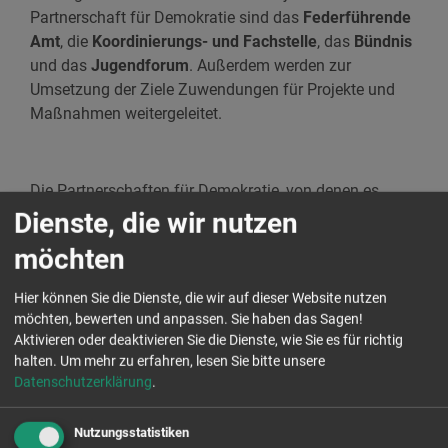
Partnerschaft für Demokratie sind das
Federführende
Amt
, die
Koordinierungs- und Fachstelle
, das
Bündnis
und das
Jugendforum
. Außerdem werden zur
Umsetzung der Ziele Zuwendungen für Projekte und
Maßnahmen weitergeleitet.
Die Partnerschaften für Demokratie, von denen es
bundesweit über 300 gibt, ermöglichen eine
Dienste, die wir nutzen
zielgerichtete Zusammenarbeit aller vor Ort relevanten
möchten
Akteur:innen für Aktivitäten in den Handlungsfeldern
des Bundesprogramms: Demokratiestärkung –
Hier können Sie die Dienste, die wir auf dieser Website nutzen
Vielfaltgestaltung – Extremismusprävention.
möchten, bewerten und anpassen. Sie haben das Sagen!
Aktivieren oder deaktivieren Sie die Dienste, wie Sie es für richtig
Die Partnerschaften:
halten.
Um mehr zu erfahren, lesen Sie bitte unsere
Datenschutzerklärung
.
ermöglichen und stärken Demokratische
Selbstwirksamkeit,
Nutzungsstatistiken