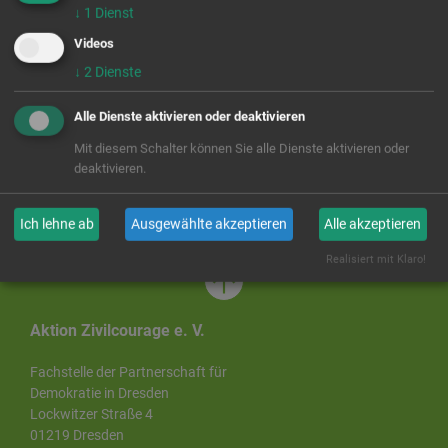
erweitern demokratische Bündnisse,
↓
1
Dienst
vermitteln Handlungssicherheit mit lokalen
Videos
Herausforderungen,
sprechen demokratieskeptische Menschen durch
↓
2
Dienste
teilhabeorientierte Maßnahmen und Partizipation
Alle Dienste aktivieren oder deaktivieren
an,
stärken die Kompetenzen zur
Mit diesem Schalter können Sie alle Dienste aktivieren oder
Konfliktbearbeitung,
deaktivieren.
erarbeiten Schutzkonzepte für
zivilgesellschaftliche Akteur:innen.
Ich lehne ab
Ausgewählte akzeptieren
Alle akzeptieren
Realisiert mit Klaro!
Aktion Zivilcourage e. V.
Fachstelle der Partnerschaft für
Demokratie in Dresden
Lockwitzer Straße 4
01219 Dresden