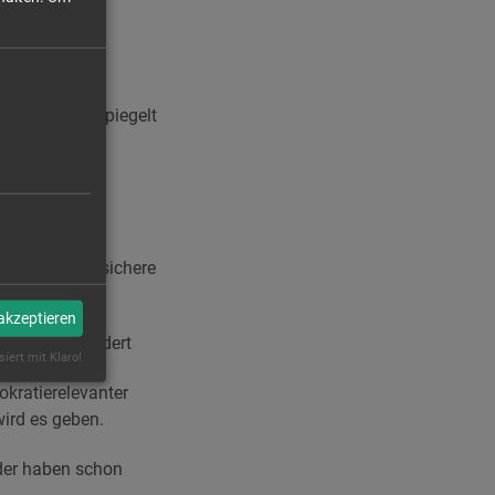
 wurden. Das spiegelt
eispiel:
tsnahe
ller Methoden sichere
 akzeptieren
barschaft fördert
siert mit Klaro!
okratierelevanter
wird es geben.
er haben schon