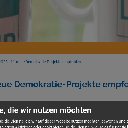
2025
›
11 neue Demokratie-Projekte empfohlen
eue Demokratie-Projekte empf
en insgesamt 15 Anträge auf Projektförderung im Rahmen des 
e, die wir nutzen möchten
für ein vielfältiges und weltoffenes Dresden“ eingereicht wor
s zu diesen Anträgen beraten.
11 Projekte
(davon 4 Mikroprojekt
ie die Dienste, die wir auf dieser Website nutzen möchten, bewerten und
rhalten und können nun mit einem Zuwendungsbescheid rechne
 Sagen! Aktivieren oder deaktivieren Sie die Dienste, wie Sie es für richtig 