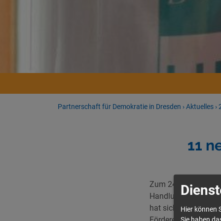
Partnerschaft für Demokratie in Dresden
›
Aktuelles
›
11 n
Zum 24. August war
Dienst
Handlungsprogramms 
hat sich das Bündni
Hier können S
Förderempfehlung e
Sie haben das