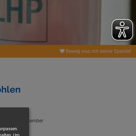
Beweg was mit deiner Spende!
ohlen
„Lokalen
den. Mitte September
e) haben eine
 anpassen.
n.
halten.
Um