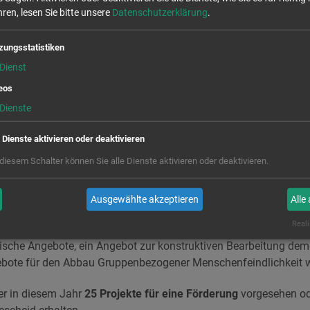
ren, lesen Sie bitte unsere
Datenschutzerklärung
.
dern Dialog und Teilhabe
zungsstatistiken
Dienst
 ist, dass Projekte für jedes Handlungsfeld des LHP eingereicht
ellen Anträge
wider. Zu den bewilligten Projekten gehören zum B
eos
Dienste
agogisches Projekt, bei welchem Kinder und Jugendliche realitä
ionen darstellen und das Publikum partizipativ eingebunden wird,
e Dienste aktivieren oder deaktivieren
 diesem Schalter können Sie alle Dienste aktivieren oder deaktivieren.
ekt, bei dem mithilfe niedrigschwelliger und künstlerisch-kulture
g, Austausch und Empowerment geschaffen werden,
Ausgewählte akzeptieren
Alle
elches den Austausch zu politischen Themen innerhalb der Nach
Reali
tische Angebote, ein Angebot zur konstruktiven Bearbeitung dem
ebote für den Abbau Gruppenbezogener Menschenfeindlichkeit 
er in diesem Jahr
25 Projekte für eine Förderung
vorgesehen od