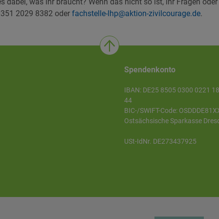
lles dabei, was ihr braucht? Wenn das nicht so ist, ihr Fragen od
 0351 2029 8382 oder
fachstelle-lhp@aktion-zivilcourage.de
.
Spendenkonto
IBAN: DE25 8505 0300 0221 1
44
BIC-/SWIFT-Code: OSDDDE81X
Ostsächsische Sparkasse Dres
USt-IdNr. DE273437925