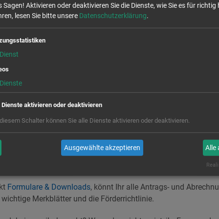
 Sagen! Aktivieren oder deaktivieren Sie die Dienste, wie Sie es für richtig 
le Neuigkeiten übersichtlich auf einer eigenen Seite finden:
Aktuel
ren, lesen Sie bitte unsere
Datenschutzerklärung
.
 den geförderten Projekten etwas einfacher dargestellt. Sie sin
ber von den Kacheln kommt ihr per Mausklick jetzt direkt zu de
zungsstatistiken
Dienst
eos
 zur Projektförderung
Dienste
 die Informationen zur Förderung durch das Lokale Handlungsp
e Dienste aktivieren oder deaktivieren
toffens Dresden und „Demokratie leben!“ ergänzt. Dort findet ihr
örderung
die wichtigsten Informationen zum Förderprogramm.
 diesem Schalter können Sie alle Dienste aktivieren oder deaktivieren.
en wie: Was wird gefördert? Wer kann einen Antrag stellen? Wi
Ausgewählte akzeptieren
Alle
elche Ausgaben werden anerkannt? Oder: Wie funktioniert die A
r meinen Antrag?
Reali
kt
Formulare & Downloads
, könnt Ihr alle Antrags- und Abrech
 wichtige Merkblätter und die Förderrichtlinie.