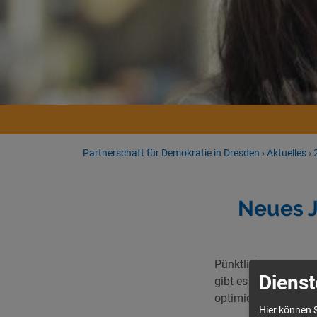
Partnerschaft für Demokratie in Dresden
›
Aktuelles
›
Neues J
Pünktlich zum neuen
Dienst
gibt es hier vor all
optimiert.
Hier können S