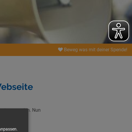
Beweg was mit deiner Spende!
Webseite
ertig geworden. Nun
en wir einiges
 anpassen.