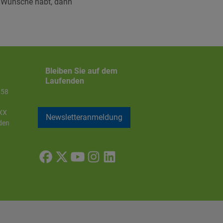
er Wünsche habt, dann
Bleiben Sie auf dem
Laufenden
858
XX
Newsletteranmeldung
den