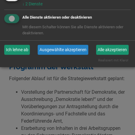
der Partnerschaft für Demokratie zu erarbeiten. Im
↓
2
Dienste
Rahmen der Vorgaben des Ministeriums können wir
Schwerpunkte setzen, Ziele formulieren und
Alle Dienste aktivieren oder deaktivieren
Maßnahmen planen. Diese Planungen bestimmen
Mit diesem Schalter können Sie alle Dienste aktivieren oder
darüber, welche Projekte zukünftig im Rahmen der
deaktivieren.
Partnerschaft für Demokratie und des LHP gefördert
werden können.
Ich lehne ab
Ausgewählte akzeptieren
Alle akzeptieren
Realisiert mit Klaro!
Programm der Werkstatt
Folgender Ablauf ist für die Strategiewerkstatt geplant:
Vorstellung der Partnerschaft für Demokratie, der
Ausschreibung „Demokratie leben!“ und der
Vorüberlegungen zur Antragstellung durch die
Koordinierungs- und Fachstelle und das
Federführende Amt,
Erarbeitung von Inhalten in drei Arbeitsgruppen