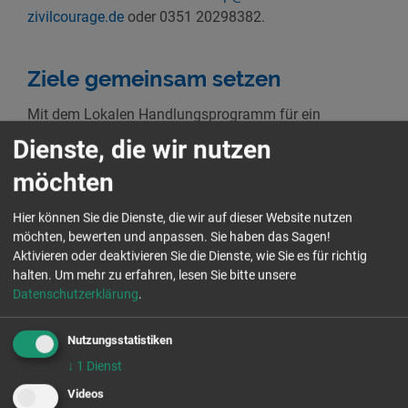
zivilcourage.de
oder 0351 20298382.
Ziele gemeinsam setzen
Mit dem Lokalen Handlungsprogramm für ein
vielfältiges und weltoffenes Dresden (LHP) ist die
Dienste, die wir nutzen
Landeshauptstadt Dresden auch am Bundesprogramm
möchten
„Demokratie leben!“ beteiligt – in Form der lokalen
Partnerschaft für Demokratie. Das Bundesprogramm
Hier können Sie die Dienste, die wir auf dieser Website nutzen
läuft zum 31.12.2024 regulär aus. Das zuständige
möchten, bewerten und anpassen. Sie haben das Sagen!
Bundesministerium für Familie, Senioren, Frauen und
Aktivieren oder deaktivieren Sie die Dienste, wie Sie es für richtig
Jugend hat die Ausschreibung für die nächste
halten.
Um mehr zu erfahren, lesen Sie bitte unsere
Förderperiode ab 2025 veröffentlicht:
Datenschutzerklärung
.
https://www.demokratie-leben.de/demokratie-leben-
2025/
.
Nutzungsstatistiken
↓
1
Dienst
Wir laden Euch herzlich ein, mit uns gemeinsam auf
Videos
Basis dieser Ausschreibung die zukünftige Ausrichtung