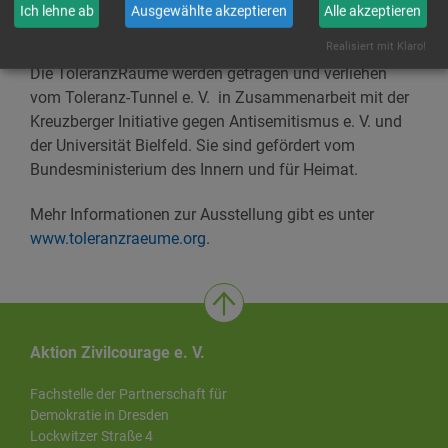
Senioren, Frauen und Jugend im Rahmen des
Ich lehne ab
Ausgewählte akzeptieren
Alle akzeptieren
Bundesprogramms „Demokratie leben!“.
Realisiert mit Klaro!
Die ToleranzRäume werden getragen und verliehen
vom Toleranz-Tunnel e. V. in Zusammenarbeit mit der
Kreuzberger Initiative gegen Antisemitismus e. V. und
der Universität Bielfeld. Sie sind gefördert vom
Bundesministerium des Innern und für Heimat.
Mehr Informationen zur Ausstellung gibt es unter
www.toleranzraeume.org
.
Aktion Zivilcourage e. V.
Fachstelle der Partnerschaft für
Demokratie in Dresden
Lockwitzer Straße 4