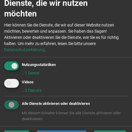
Dienste, die wir nutzen
Die ToleranzRäume sind im Ausstellungszeitraum
möchten
durchgängig geöffnet und können eigenständig
erkundet werden. Zwischen 15:00 und 18:00 Uhr sind
Hier können Sie die Dienste, die wir auf dieser Website nutzen
Guides vor Ort und bieten Führungen an (außer an
möchten, bewerten und anpassen. Sie haben das Sagen!
Osterfeiertagen). Die Inhalte sind spielerisch und leicht
Aktivieren oder deaktivieren Sie die Dienste, wie Sie es für richtig
verständlich aufbereitet. Die Ausstellung ist für
halten.
Um mehr zu erfahren, lesen Sie bitte unsere
Menschen aller Altersstufen und Hintergründe geeignet
Datenschutzerklärung
.
und barrierearm. Der Besuch ist kostenfrei.
Nutzungsstatistiken
Veranstalter der ToleranzRäume ist die Aktion
↓
1
Dienst
Zivilcourage e. V. im Rahmen der Partnerschaft für
Videos
Demokratie Dresden und des Lokalen
↓
2
Dienste
Handlungsprogramms für ein vielfältiges und
weltoffenes Dresden in Kooperation mit der
Alle Dienste aktivieren oder deaktivieren
Landeshauptstadt Dresden, den Dresdner Sinfonikern
und den Städtischen Bibliotheken Dresden. Der
Mit diesem Schalter können Sie alle Dienste aktivieren oder
Ausstellungszeitraum wird ermöglicht durch eine
deaktivieren.
Förderung des Bundesministeriums für Familie,