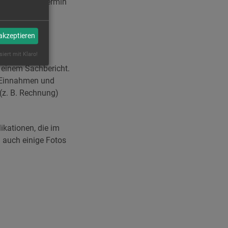
 nennt den Termin
 akzeptieren
siert mit Klaro!
einem Sachbericht.
le Einnahmen und
(z. B. Rechnung)
kationen, die im
 auch einige Fotos