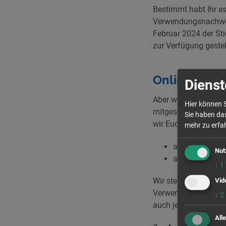
Bestimmt habt Ihr es
Verwendungsnachweis 
Februar 2024 der St
zur Verfügung geste
Online-Spre
Dienst
Aber welche Formula
Hier können S
mitgeschickt werden
Sie haben das
wir Euch herzlich zu
mehr zu erfah
am
Donnersta
Nut
am
Dienstag, 
↓
1
Wir stehen Euch gern
Vid
Verwendungsnachweise
↓
2
auch jederzeit für e
All