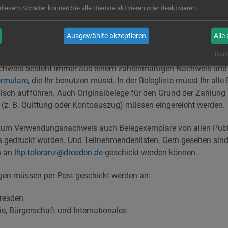
ckt bitte eine Email an
fachstelle-lhp@aktion-zivilcourage.de
und
 diesem Schalter können Sie alle Dienste aktivieren oder deaktivieren.
Ausgewählte akzeptieren
Alle
nen zum Verwendungsnachweis
Reali
hweis besteht immer aus einem zahlenmäßigen Nachweis und 
rmulare
, die Ihr benutzen müsst. In der Belegliste müsst Ihr al
sch aufführen. Auch Originalbelege für den Grund der Zahlung 
(z. B. Quittung oder Kontoauszug) müssen eingereicht werden.
um Verwendungsnachweis auch Belegexemplare von allen Publi
 gedruckt wurden. Und Teilnehmendenlisten. Gern gesehen sind
n an
lhp-toleranz@dresden.de
geschickt werden können.
agen müssen per Post geschickt werden an:
resden
ie, Bürgerschaft und Internationales