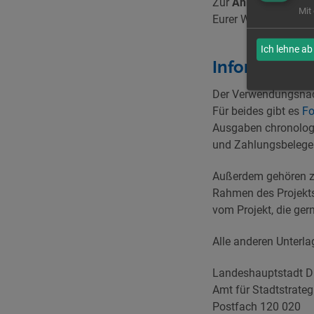
Zur
Anmeldung
schi
Mit
Eurer Wahl.
Ich lehne ab
Informatio
Der Verwendungsnac
Für beides gibt es
Fo
Ausgaben chronologi
und Zahlungsbelege 
Außerdem gehören z
Rahmen des Projekts
vom Projekt, die ger
Alle anderen Unterl
Landeshauptstadt D
Amt für Stadtstrateg
Postfach 120 020