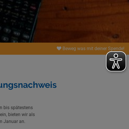
Beweg was mit deiner Spende!
ungsnachweis
n bis spätestens
in, bieten wir als
im Januar an.