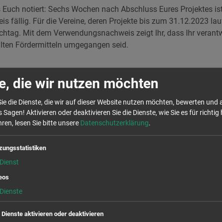
 Euch notiert: Sechs Wochen nach Abschluss Eures Projektes ist
fällig. Für die Vereine, deren Projekte bis zum 31.12.2023 lauf
ichtag. Mit dem Verwendungsnachweis zeigt Ihr, dass Ihr verant
llten Fördermitteln umgegangen seid.
chstunden im Dezember und Januar
e, die wir nutzen möchten
re sind einzureichen und wie sind diese auszufüllen? Welche 
ie die Dienste, die wir auf dieser Website nutzen möchten, bewerten und
 und was ist sonst noch zu beachten? Zur Klärung dieser und we
 Sagen! Aktivieren oder deaktivieren Sie die Dienste, wie Sie es für richtig 
 zwei Online-Sprechstunden ein:
ren, lesen Sie bitte unsere
Datenschutzerklärung
.
g, 14.12.2023 um 16:00 Uhr
und
zungsstatistiken
23.01.2024 um 17:00 Uhr
.
Dienst
 zur Verfügung, um individuelle Fragen zu klären und Tipps für 
eos
s zu geben. Wir hoffen, einer der Termine passt für Euch. Nat
Dienste
ine persönliche Beratung kontaktieren.
e Dienste aktivieren oder deaktivieren