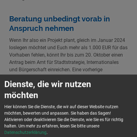
Beratung unbedingt vorab in
Anspruch nehmen
Wenn Ihr also ein Projekt plant, gleich im Januar 2024
loslegen möchtet und Euch mehr als 1.000 EUR für das
Vorhaben fehlen, könnt Ihr bis zum 20. Oktober einen
Antrag beim Amt für Stadtstrategie, Internationales
und Bürgerschaft einreichen. Eine vorherige
Kontaktaufnahme mit uns als Fachstelle möchten wir
Dienste, die wir nutzen
Euch dabei dringend ans Herz legen.
möchten
Um Fehler und Korrekturschleifen oder sogar eine
Ablehnung aus formalen Gründen zu vermeiden, ist es
Hier können Sie die Dienste, die wir auf dieser Website nutzen
ratsam, dass Ihr Euch einmal an uns wendet, bevor Ihr
möchten, bewerten und anpassen. Sie haben das Sagen!
Aktivieren oder deaktivieren Sie die Dienste, wie Sie es für richtig
anfangt Formulare auszufüllen. Wir sind unter 0351
halten.
Um mehr zu erfahren, lesen Sie bitte unsere
2029 8382 und per E-Mail an
fachstelle-lhp@aktion-
Datenschutzerklärung
.
zivilcourage.de
zu erreichen.