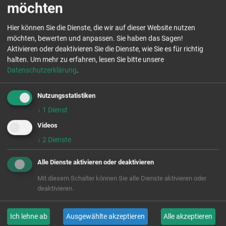
möchten
Das erwartet Euch:
Hier können Sie die Dienste, die wir auf dieser Website nutzen
möchten, bewerten und anpassen. Sie haben das Sagen!
ein zentraler Standplatz im Rathaus mit viel
Aktivieren oder deaktivieren Sie die Dienste, wie Sie es für richtig
Kontakt zu den zahlreichen Besucher:innen, die
halten.
Um mehr zu erfahren, lesen Sie bitte unsere
zu diesem geschichtsträchtigen Datum das
Datenschutzerklärung
.
Rathaus kennenlernen wollen,
je nach Bedarf stellen wir einen Tisch,
Nutzungsstatistiken
Sitzgelegenheit(en) und eine Pinnwand bereit,
↓
1
Dienst
Ihr präsentiert Euch mindestens in der Kernzeit
Videos
10:00 bis 13:00 Uhr, gerne auch länger, der
↓
2
Dienste
Aufbau des Stands ist ab 09:00 Uhr möglich,
Ihr bringt ein möglichst niedrigschwelliges
Alle Dienste aktivieren oder deaktivieren
Mitmach-Angebot mit, um die Besucher:innen an
Euren Stand zu locken (wir beraten Euch gern),
Mit diesem Schalter können Sie alle Dienste aktivieren oder
wir organisieren ein kleines Rahmenprogramm
deaktivieren.
und kümmern uns um die Einbindung ins
Gesamtprogramm.
Ich lehne ab
Ausgewählte akzeptieren
Alle akzeptieren