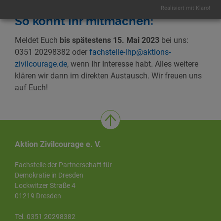
Realisiert mit Klaro!
So könnt Ihr mitmachen:
Meldet Euch
bis spätestens 15. Mai 2023
bei uns:
0351 20298382 oder
fachstelle-lhp@aktions-
zivilcourage.de
, wenn Ihr Interesse habt. Alles weitere
klären wir dann im direkten Austausch. Wir freuen uns
auf Euch!
Aktion Zivilcourage e. V.
Fachstelle der Partnerschaft für
Demokratie in Dresden
Lockwitzer Straße 4
01219 Dresden
Tel. 0351 20298382