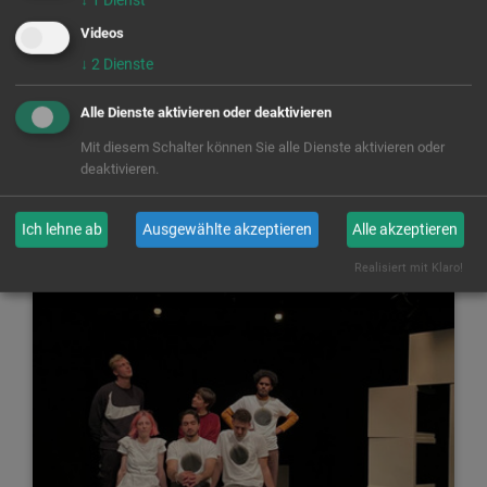
Videos
↓
2
Dienste
Alle Dienste aktivieren oder deaktivieren
Fake News – konsumierst du noch oder
Mit diesem Schalter können Sie alle Dienste aktivieren oder
checkst du schon?
deaktivieren.
Träger: Phase IV e.V.
Laufzeit: 01.07. - 31.12.2022
Ich lehne ab
Ausgewählte akzeptieren
Alle akzeptieren
Realisiert mit Klaro!